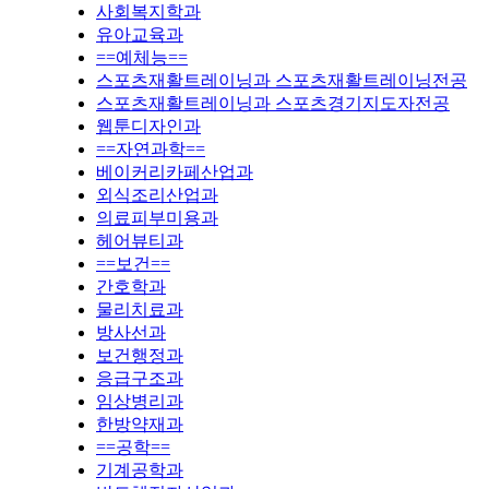
사회복지학과
유아교육과
==예체능==
스포츠재활트레이닝과 스포츠재활트레이닝전공
스포츠재활트레이닝과 스포츠경기지도자전공
웹툰디자인과
==자연과학==
베이커리카페산업과
외식조리산업과
의료피부미용과
헤어뷰티과
==보건==
간호학과
물리치료과
방사선과
보건행정과
응급구조과
임상병리과
한방약재과
==공학==
기계공학과