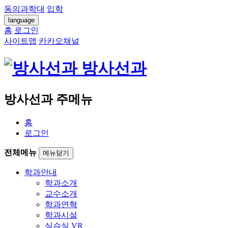
동의과학대
입학
language
홈
로그인
사이트맵
카카오채널
방사선과
방사선과 주메뉴
홈
로그인
전체메뉴
메뉴닫기
학과안내
학과소개
교수소개
학과연혁
학과시설
실습실 VR