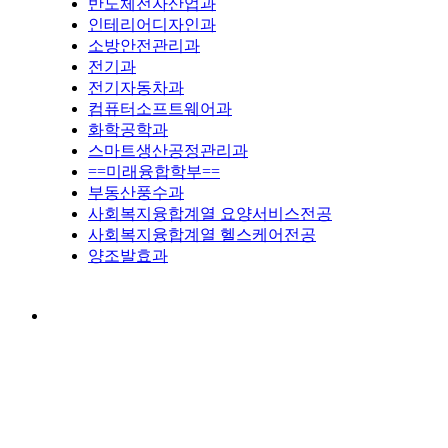
반도체전자산업과
인테리어디자인과
소방안전관리과
전기과
전기자동차과
컴퓨터소프트웨어과
화학공학과
스마트생산공정관리과
==미래융합학부==
부동산풍수과
사회복지융합계열 요양서비스전공
사회복지융합계열 헬스케어전공
양조발효과