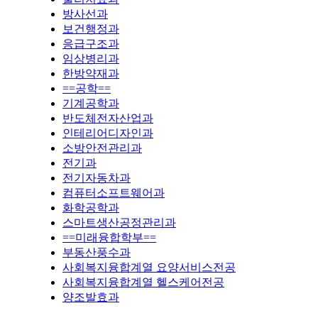
방사선과
보건행정과
응급구조과
임상병리과
한방약재과
==공학==
기계공학과
반도체전자산업과
인테리어디자인과
소방안전관리과
전기과
전기자동차과
컴퓨터소프트웨어과
화학공학과
스마트생산공정관리과
==미래융합학부==
부동산풍수과
사회복지융합계열 요양서비스전공
사회복지융합계열 헬스케어전공
양조발효과