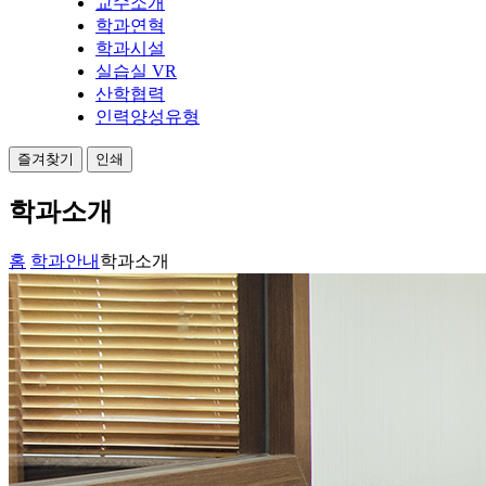
교수소개
학과연혁
학과시설
실습실 VR
산학협력
인력양성유형
즐겨찾기
인쇄
학과소개
홈
학과안내
학과소개