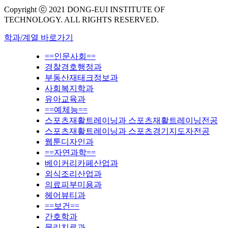
Copyright ⓒ 2021 DONG-EUI INSTITUTE OF
TECHNOLOGY. ALL RIGHTS RESERVED.
학과/계열 바로가기
==인문사회==
경찰경호행정과
부동산재태크정보과
사회복지학과
유아교육과
==예체능==
스포츠재활트레이닝과 스포츠재활트레이닝전공
스포츠재활트레이닝과 스포츠경기지도자전공
웹툰디자인과
==자연과학==
베이커리카페산업과
외식조리산업과
의료피부미용과
헤어뷰티과
==보건==
간호학과
물리치료과