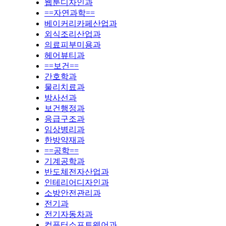
웹툰디자인과
==자연과학==
베이커리카페산업과
외식조리산업과
의료피부미용과
헤어뷰티과
==보건==
간호학과
물리치료과
방사선과
보건행정과
응급구조과
임상병리과
한방약재과
==공학==
기계공학과
반도체전자산업과
인테리어디자인과
소방안전관리과
전기과
전기자동차과
컴퓨터소프트웨어과