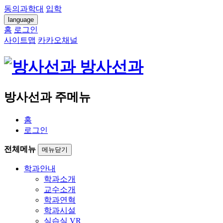
동의과학대
입학
language
홈
로그인
사이트맵
카카오채널
방사선과
방사선과 주메뉴
홈
로그인
전체메뉴
메뉴닫기
학과안내
학과소개
교수소개
학과연혁
학과시설
실습실 VR