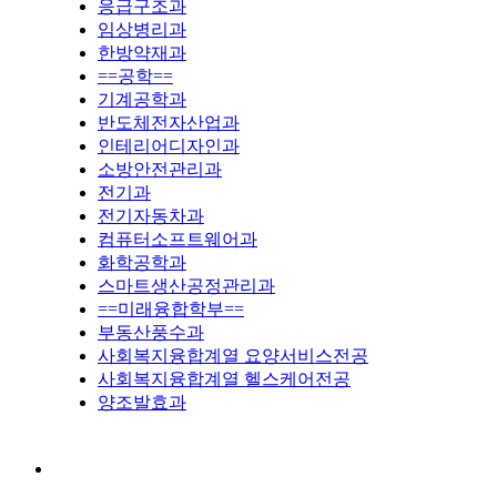
응급구조과
임상병리과
한방약재과
==공학==
기계공학과
반도체전자산업과
인테리어디자인과
소방안전관리과
전기과
전기자동차과
컴퓨터소프트웨어과
화학공학과
스마트생산공정관리과
==미래융합학부==
부동산풍수과
사회복지융합계열 요양서비스전공
사회복지융합계열 헬스케어전공
양조발효과