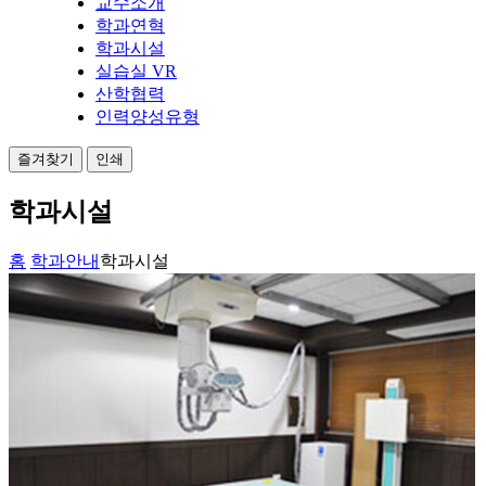
교수소개
학과연혁
학과시설
실습실 VR
산학협력
인력양성유형
즐겨찾기
인쇄
학과시설
홈
학과안내
학과시설