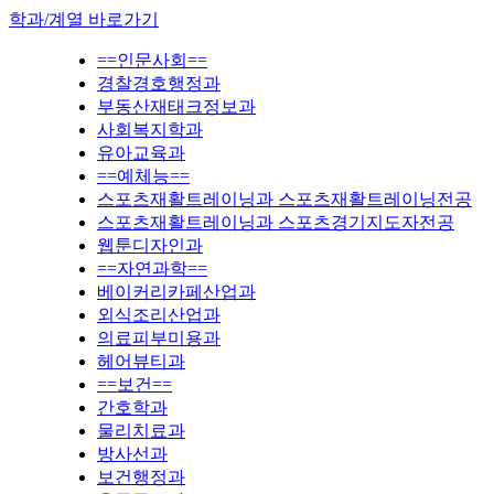
학과/계열 바로가기
==인문사회==
경찰경호행정과
부동산재태크정보과
사회복지학과
유아교육과
==예체능==
스포츠재활트레이닝과 스포츠재활트레이닝전공
스포츠재활트레이닝과 스포츠경기지도자전공
웹툰디자인과
==자연과학==
베이커리카페산업과
외식조리산업과
의료피부미용과
헤어뷰티과
==보건==
간호학과
물리치료과
방사선과
보건행정과