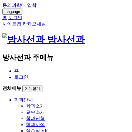
동의과학대
입학
language
홈
로그인
사이트맵
카카오채널
방사선과
방사선과 주메뉴
홈
로그인
전체메뉴
메뉴닫기
학과안내
학과소개
교수소개
학과연혁
학과시설
실습실 VR