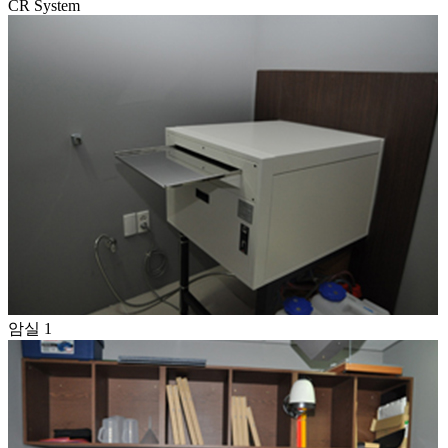
CR System
암실 1