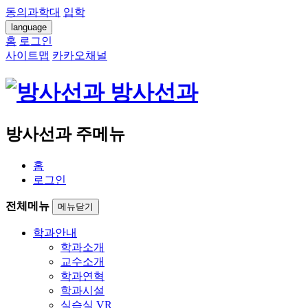
동의과학대
입학
language
홈
로그인
사이트맵
카카오채널
방사선과
방사선과 주메뉴
홈
로그인
전체메뉴
메뉴닫기
학과안내
학과소개
교수소개
학과연혁
학과시설
실습실 VR