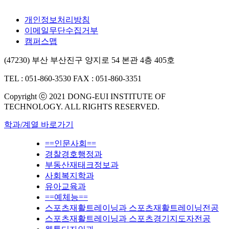
개인정보처리방침
이메일무단수집거부
캠퍼스맵
(47230) 부산 부산진구 양지로 54 본관 4층 405호
TEL : 051-860-3530
FAX : 051-860-3351
Copyright ⓒ 2021 DONG-EUI INSTITUTE OF
TECHNOLOGY. ALL RIGHTS RESERVED.
학과/계열 바로가기
==인문사회==
경찰경호행정과
부동산재태크정보과
사회복지학과
유아교육과
==예체능==
스포츠재활트레이닝과 스포츠재활트레이닝전공
스포츠재활트레이닝과 스포츠경기지도자전공