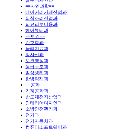
웹툰디자인과
==자연과학==
베이커리카페산업과
외식조리산업과
의료피부미용과
헤어뷰티과
==보건==
간호학과
물리치료과
방사선과
보건행정과
응급구조과
임상병리과
한방약재과
==공학==
기계공학과
반도체전자산업과
인테리어디자인과
소방안전관리과
전기과
전기자동차과
컴퓨터소프트웨어과